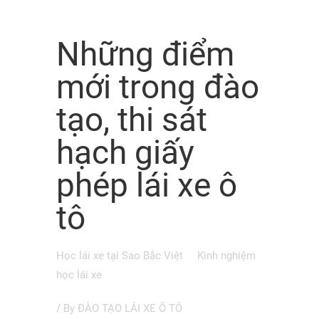
Những điểm
mới trong đào
tạo, thi sát
hạch giấy
phép lái xe ô
tô
Học lái xe tại Sao Bắc Việt
Kinh nghiệm
học lái xe
/ By
ĐÀO TẠO LÁI XE Ô TÔ