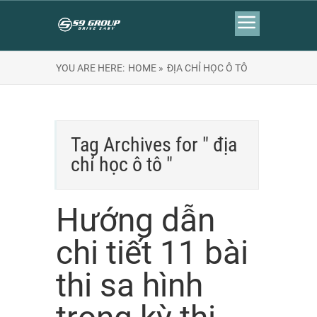
YOU ARE HERE:
HOME »
ĐỊA CHỈ HỌC Ô TÔ
Tag Archives for " địa
chỉ học ô tô "
Hướng dẫn
chi tiết 11 bài
thi sa hình