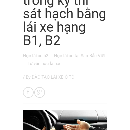
trong kỳ thi
sát hạch bằng
lái xe hạng
B1, B2
Học lái xe b2
Học lái xe tại Sao Bắc Việt
Tư vấn học lái xe
/ By
ĐÀO TẠO LÁI XE Ô TÔ