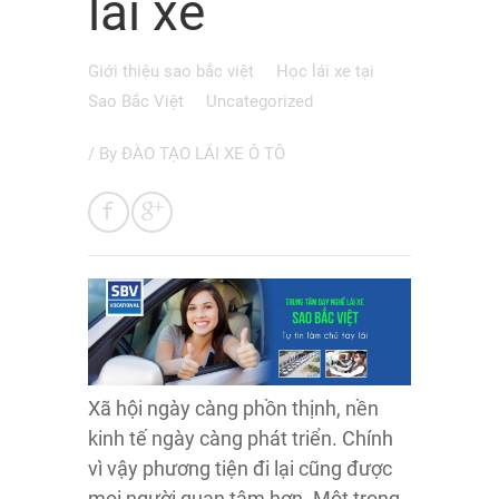
lái xe
Giới thiệu sao bắc việt
Học lái xe tại
Sao Bắc Việt
Uncategorized
/ By
ĐÀO TẠO LÁI XE Ô TÔ
Xã hội ngày càng phồn thịnh, nền
kinh tế ngày càng phát triển. Chính
vì vậy phương tiện đi lại cũng được
mọi người quan tâm hơn. Một trong