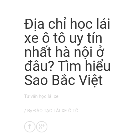
Địa chỉ học lái
xe ô tô uy tín
nhất hà nội ở
đâu? Tìm hiểu
Sao Bắc Việt
Tư vấn học lái xe
/ By
ĐÀO TẠO LÁI XE Ô TÔ