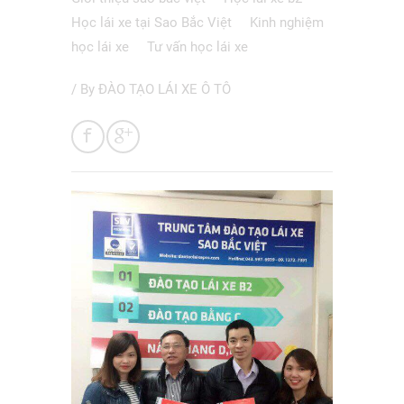
Học lái xe tại Sao Bắc Việt
Kinh nghiệm
học lái xe
Tư vấn học lái xe
/ By
ĐÀO TẠO LÁI XE Ô TÔ