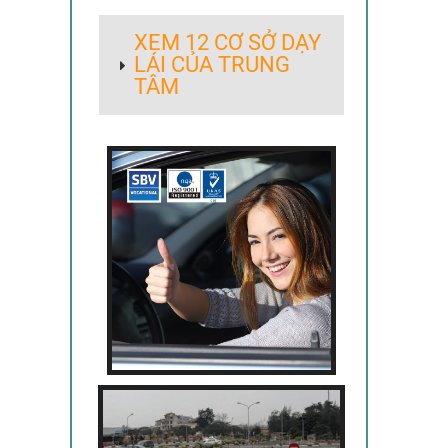
XEM 12 CƠ SỞ DẠY
LÁI CỦA TRUNG
TÂM