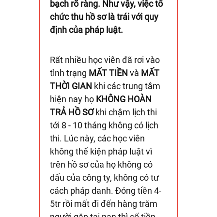
bạch rõ ràng. Như vậy, việc tổ
chức thu hồ sơ là trái với quy
định của pháp luật.
Rất nhiều học viên đã rơi vào
tình trạng
MẤT TIỀN
và
MẤT
THỜI GIAN
khi các trung tâm
hiện nay họ
KHÔNG HOÀN
TRẢ
HỒ SƠ
khi chậm lịch thi
tới 8 - 10 tháng không có lịch
thi. Lúc này, các học viên
không thể kiện pháp luật vì
trên hồ sơ của họ không có
dấu của công ty, không có tư
cách pháp danh. Đóng tiền 4-
5tr rồi mất đi đến hàng trăm
người gặp tai nạn thì số tiền