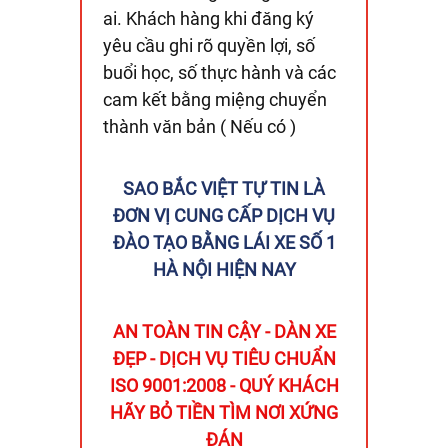
ai.​ Khách hàng khi đăng ký
yêu cầu ghi rõ quyền lợi, số
buổi học, số thực hành và các
cam kết bằng miệng chuyển
thành văn bản ( Nếu có )
SAO BẮC VIỆT TỰ TIN LÀ
ĐƠN VỊ CUNG CẤP DỊCH VỤ
ĐÀO TẠO BẰNG LÁI XE SỐ 1
HÀ NỘI HIỆN NAY
AN TOÀN TIN CẬY - DÀN XE
ĐẸP - DỊCH VỤ TIÊU CHUẨN
ISO 9001:2008 - QUÝ KHÁCH
HÃY BỎ TIỀN TÌM NƠI XỨNG
ĐÁN​