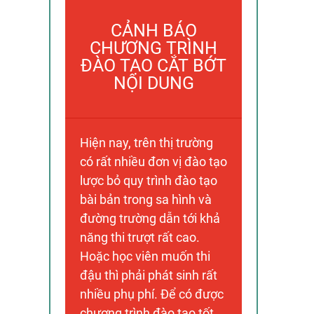
CẢNH BÁO
CHƯƠNG TRÌNH
ĐÀO TẠO CẮT BỚT
NỘI DUNG
Hiện nay, trên thị trường
có rất nhiều đơn vị đào tạo
lược bỏ quy trình đào tạo
bài bản trong sa hình và
đường trường dẫn tới khả
năng thi trượt rất cao.
Hoặc học viên muốn thi
đậu thì phải phát sinh rất
nhiều phụ phí. Để có được
chương trình đào tạo tốt