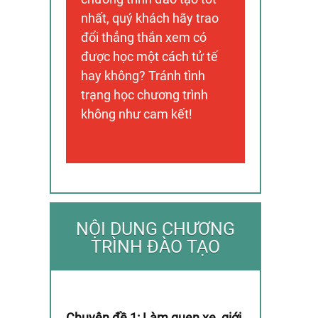
nhất, quý khách hãy trao
đổi thẳng thắn xem có
được học một cách tử tế
hay không? Tránh tình
trạng học chương trình
không như cam kết!
NỘI DUNG CHƯƠNG
TRÌNH ĐÀO TẠO
Chuyên đề 1: Làm quen xe, giới