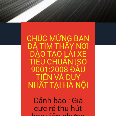
KHÓA HỌC ĐÀO TẠO
BẰNG LÁI XE B1 - B2
CHÚC MỪNG BẠN
ĐÃ TÌM THẤY NƠI
ĐÀO TẠO LÁI XE
TIÊU CHUẨN ISO
9001:2008 ĐẦU
TIÊN VÀ DUY
NHẤT TẠI HÀ NỘI
Cảnh báo : Giá
cực rẻ thu hút