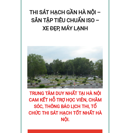
THI SÁT HẠCH GẦN HÀ NỘI –
SÂN TẬP TIÊU CHUẨN ISO –
XE ĐẸP, MÁY LẠNH
TRUNG TÂM DUY NHẤT TẠI HÀ NỘI
CAM KẾT HỖ TRỢ HỌC VIÊN, CHĂM
SÓC, THÔNG BÁO LỊCH THI, TỔ
CHỨC THI SÁT HẠCH TỐT NHẤT HÀ
NỘI.