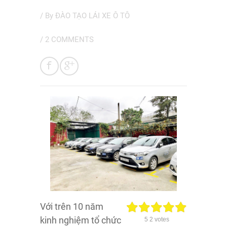
/ By
ĐÀO TẠO LÁI XE Ô TÔ
/
2 COMMENTS
Với trên 10 năm
kinh nghiệm tổ chức
5
2
votes