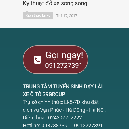
Kỹ thuật đỗ xe song song
Kiến thức lái xe
Th1 17, 2017
Gọi ngay!
0912727391
TRUNG TÂM TUYỂN SINH DẠY LÁI
XE Ô TÔ S9GROUP
Trụ sở chính thức: Lk5-7D khu đất
dịch vụ Vạn Phúc - Hà Đông - Hà Nội.
Điện thoại: 0243 555 2222
Hotline: 0987387391 - 0912727391 -