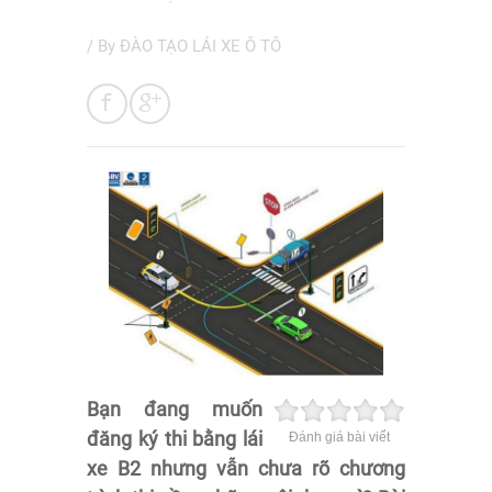
/ By
ĐÀO TẠO LÁI XE Ô TÔ
Bạn đang muốn
đăng ký thi bằng lái
Đánh giá bài viết
xe B2 nhưng vẫn chưa rõ chương