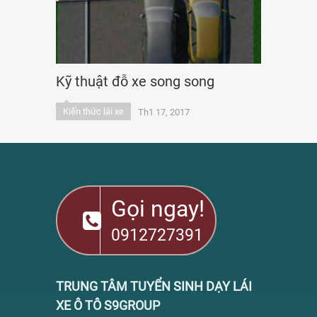
Kỹ thuật đỗ xe song song
Kiến thức lái xe
Th1 17, 2017
Gọi ngay!
0912727391
TRUNG TÂM TUYỂN SINH DẠY LÁI
XE Ô TÔ S9GROUP