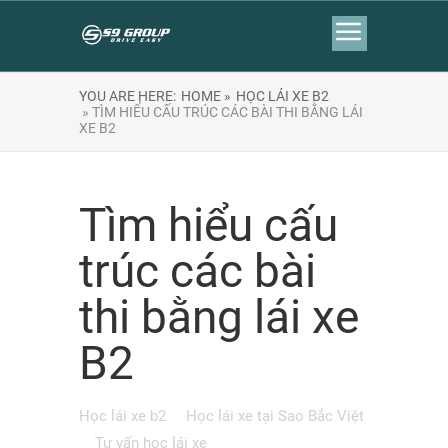
YOU ARE HERE:
HOME »
HỌC LÁI XE B2
» TÌM HIỂU CẤU TRÚC CÁC BÀI THI BẰNG LÁI
XE B2
Tìm hiểu cấu
trúc các bài
thi bằng lái xe
B2
Học lái xe b2
Học lái xe tại Sao Bắc Việt
Tư vấn học lái xe