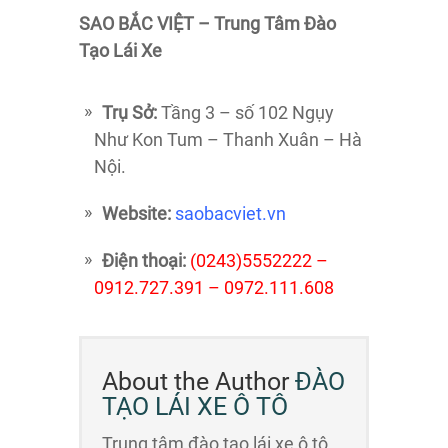
SAO BẮC VIỆT – Trung Tâm Đào
Tạo Lái Xe
Trụ Sở:
Tầng 3 – số 102 Ngụy
Như Kon Tum – Thanh Xuân – Hà
Nội.
Website:
saobacviet.vn
Điện thoại:
(‎‎0243)5552222 –
‎0912.727.391 – 0972.111.608
About the Author
ĐÀO
TẠO LÁI XE Ô TÔ
Trung tâm đào tạo lái xe ô tô