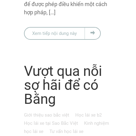
để được phép điều khiển một cách
hợp pháp, […]
Xem tiếp nội dung này
Vượt qua nỗi
sợ hãi để có
Bằng
Giới thiệu sao bắc việt
Học lái xe b2
Học lái xe tại Sao Bắc Việt
Kinh nghiệm
học lái xe
Tư vấn học lái xe