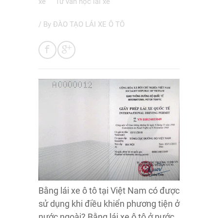
xe
Tư vấn học lái xe
/ By
ĐÀO TẠO LÁI XE Ô TÔ
Bằng lái xe ô tô tại Việt Nam có được
sử dụng khi điều khiển phương tiện ở
nước ngoài? Bằng lái xe ô tô ở nước