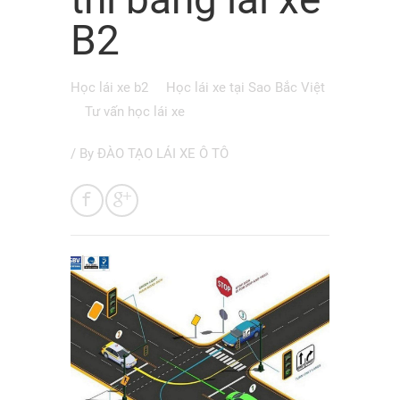
B2
Học lái xe b2
Học lái xe tại Sao Bắc Việt
Tư vấn học lái xe
/ By
ĐÀO TẠO LÁI XE Ô TÔ