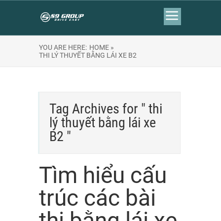
YOU ARE HERE:
HOME »
THI LÝ THUYẾT BẰNG LÁI XE B2
Tag Archives for " thi
lý thuyết bằng lái xe
B2 "
Tìm hiểu cấu
trúc các bài
thi bằng lái xe