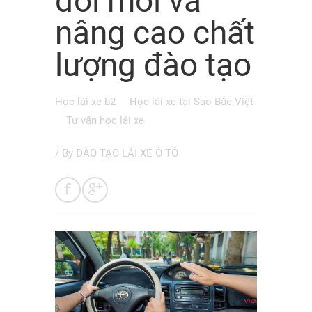
đổi mới và
nâng cao chất
lượng đào tạo
Học lái xe b2
Học lái xe tại Sao Bắc Việt
Tư vấn học lái xe
/ By
ĐÀO TẠO LÁI XE Ô TÔ