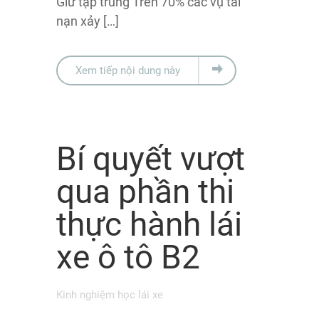
Giữ tập trung Trên 70% các vụ tai
nạn xảy […]
Xem tiếp nội dung này
Bí quyết vượt
qua phần thi
thực hành lái
xe ô tô B2
Kinh nghiệm học lái xe