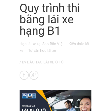
Quy trình thi
bằng lái xe
hạng B1
Học lái xe tại Sao Bắc Việt
Kiến thức lái
xe
Tư vấn học lái xe
/ By
ĐÀO TẠO LÁI XE Ô TÔ