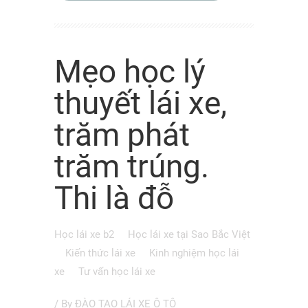
Mẹo học lý
thuyết lái xe,
trăm phát
trăm trúng.
Thi là đỗ
Học lái xe b2
Học lái xe tại Sao Bắc Việt
Kiến thức lái xe
Kinh nghiệm học lái
xe
Tư vấn học lái xe
/ By
ĐÀO TẠO LÁI XE Ô TÔ