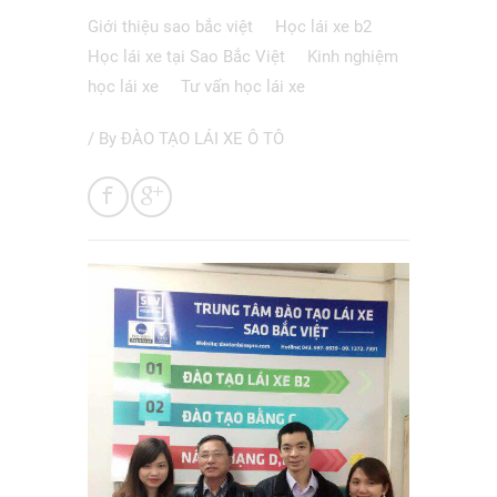
Giới thiệu sao bắc việt
Học lái xe b2
Học lái xe tại Sao Bắc Việt
Kinh nghiệm
học lái xe
Tư vấn học lái xe
/ By
ĐÀO TẠO LÁI XE Ô TÔ