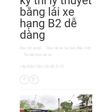
kỳ thi lý thuyết
bằng lái xe
hạng B2 dễ
dàng
Học lái xe b2
Học lái xe tại Sao Bắc Việt
Tư vấn học lái xe
/ By
ĐÀO TẠO LÁI XE Ô TÔ