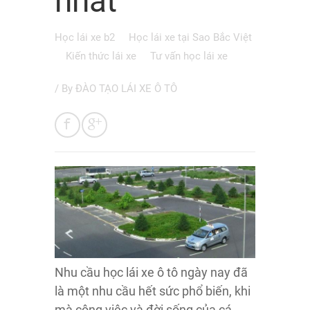
nhất
Học lái xe b2
Học lái xe tại Sao Bắc Việt
Kiến thức lái xe
Tư vấn học lái xe
/ By
ĐÀO TẠO LÁI XE Ô TÔ
Nhu cầu học lái xe ô tô ngày nay đã
là một nhu cầu hết sức phổ biến, khi
mà công việc và đời sống của cá