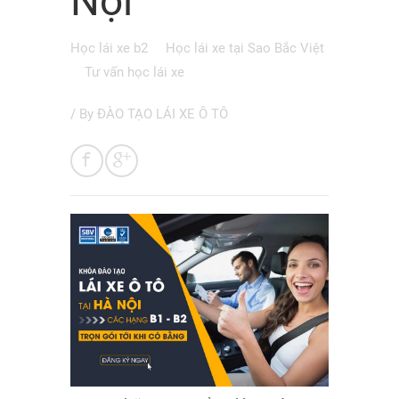
Nội
Học lái xe b2
Học lái xe tại Sao Bắc Việt
Tư vấn học lái xe
/ By
ĐÀO TẠO LÁI XE Ô TÔ