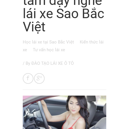
tâm dạy nghề
lái xe Sao Bắc
Việt
Học lái xe tại Sao Bắc Việt
Kiến thức lái
xe
Tư vấn học lái xe
/ By
ĐÀO TẠO LÁI XE Ô TÔ